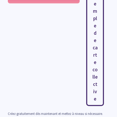
e
m
pl
e
d
e
ca
rt
e
co
lle
ct
iv
e
Créez gratuitement dès maintenant et mettez à niveau si nécessaire.