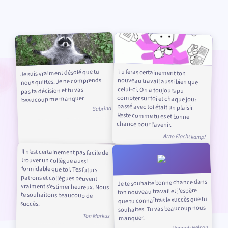
Je suis vraiment désolé que tu
Tu feras certainement ton
nouveau travail aussi bien que
celui-ci. On a toujours pu
compter sur toi et chaque jour
passé avec toi était un plaisir.
Reste comme tu es et bonne
nous quittes. Je ne comprends
pas ta décision et tu vas
beaucoup me manquer.
Sabrina
chance pour l’avenir.
Arno Flachskampf
Il n’est certainement pas facile de
trouver un collègue aussi
formidable que toi. Tes futurs
patrons et collègues peuvent
vraiment s’estimer heureux. Nous
te souhaitons beaucoup de
Je te souhaite bonne chance dans
ton nouveau travail et j’espère
que tu connaîtras le succès que tu
succès.
souhaites. Tu vas beaucoup nous
Ton Markus
manquer.
Hannah Nelson