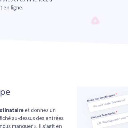
 en ligne.
ipe
stinataire
et donnez un
affiché au-dessus des entrées
 nous manquer ». Il s’agit en