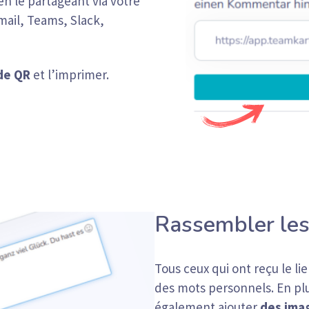
en le partageant via votre
mail, Teams, Slack,
de QR
et l’imprimer.
Rassembler les
Tous ceux qui ont reçu le lie
des mots personnels. En pl
également ajouter
des ima