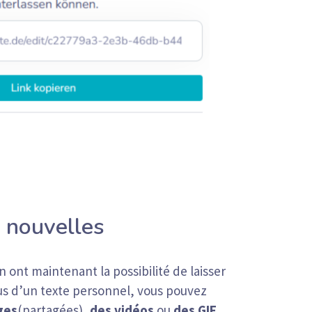
 nouvelles
n ont maintenant la possibilité de laisser
us d’un texte personnel, vous pouvez
ges
(partagées),
des vidéos
ou
des GIF