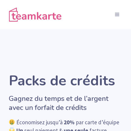
Aller
au
Menu
contenu
Packs de crédits
Gagnez du temps et de l’argent
avec un forfait de crédits
Économisez jusqu’à
20%
par carte d’équipe
Un
seul paiement &
une seule
facture