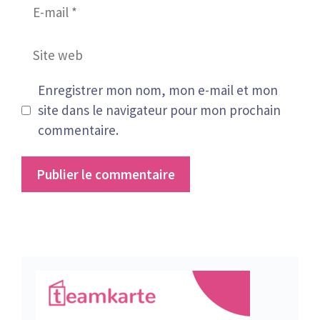
E-
mail
Site
web
Enregistrer mon nom, mon e-mail et mon
site dans le navigateur pour mon prochain
commentaire.
A
l
t
e
r
n