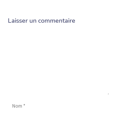
Laisser un commentaire
Commentaire
Nom